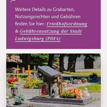
Weitere Details zu Grabarten,
Nutzungsrechten und Gebühren
finden Sie hier:
Friedhofsordnung
&
Gebührensatzung der Stadt
Ludwigsburg (PDFs)